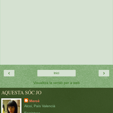
‹
›
Inici
Visualitza la versió per a web
AQUESTA SÓC JO
Mercè
Alcoi, País Valencià
Escriptora