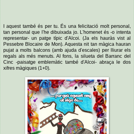
I aquest també és per tu. És una felicitació molt personal,
tan personal que l'he dibuixada jo. L'homenet és -o intenta
representar- un patge típic d'Alcoi. (Ja els hauràs vist al
Pessebre Blocaire de Mon). Aquesta nit tan màgica hauran
pujat a molts balcons (amb ajuda d'escales) per lliurar els
regals als més menuts. Al fons, la silueta del Barranc del
Cinc -paisatge emblemàtic també d'Alcoi- abraça le dos
xifres màgiques (1+0).