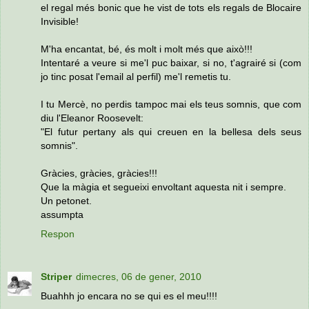
el regal més bonic que he vist de tots els regals de Blocaire
Invisible!
M'ha encantat, bé, és molt i molt més que això!!!
Intentaré a veure si me'l puc baixar, si no, t'agrairé si (com
jo tinc posat l'email al perfil) me'l remetis tu.
I tu Mercè, no perdis tampoc mai els teus somnis, que com
diu l'Eleanor Roosevelt:
"El futur pertany als qui creuen en la bellesa dels seus
somnis".
Gràcies, gràcies, gràcies!!!
Que la màgia et segueixi envoltant aquesta nit i sempre.
Un petonet.
assumpta
Respon
Striper
dimecres, 06 de gener, 2010
Buahhh jo encara no se qui es el meu!!!!